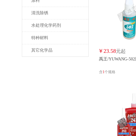
涂料
清洗除锈
水处理化学药剂
特种材料
其它化学品
￥
23.58
元起
禹王/YUWANG-50
含
1
个规格