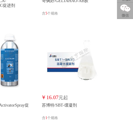
CA-
哥俩好/GELIAHAO-AB胶
ayAC促进剂
1
QQ客服
含
5
个规格
A
驰华特/CHIHUATE
尺越/CHIYUE
微信
2
创未/CHUANGWEI
初构想/CHUGOUXIANG
初伞/CHUSAN
科顺/CKS
卡莱邦/CLYBOND
COLLTECH/COLLTECH
新源/COTRAN
贵州水晶/CRYSTAL
创世纪/CSJ
大大防腐/DADA
大红神/DAHONGSHEN
大力/DALI
DAOKUNING
道全/DAOQUAN
大秦/DAQIN
￥
16.07
起
元起
HI
德邦/DB
电达/DD
tivatorSpray促
苏博特/SBT-缓凝剂
得烈/DELIE
德力西/DELIXI
德玛茜/DEMAQIAN
含
1
个规格
N
德普森/DEPUSEN
德普斯/DEPUSI