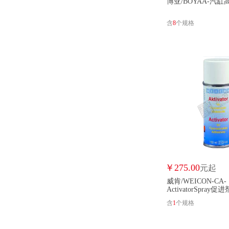
博亚/BOYAA-汽
含
8
个规格
￥
275.00
元起
威肯/WEICON-CA-
ActivatorSpray促进
含
1
个规格