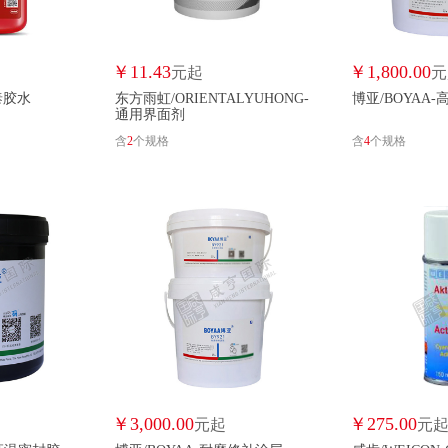
巴瑟夫/BASEFU
巴维斯/BAWEISI
博德/BD
百得/BDE
北风/BEIFENG
贝宏/BEIHONG
北化/BEIHUA
北森/BEISEN
￥
11.43
￥
1,800.00
元起
元
乐泰胶水
东方雨虹/ORIENTALYUHONG-
博亚/BOYAA
贝柚/BEIYOU
贝尔佐纳/BELZONA
奔新农/BENXIN
贝索斯/BESO
通用界面剂
含
2
个规格
含
4
个规格
百合花/BHH
BIBK/BIBK
秉益/BINGYI
BJTU/BJTU
宝马/BMW
百凝/BN
博德/BODE
博得纳/BODEN
保赐利/BOTNY
搏亚/BOYA
博研/BOYAN
博远/BOYUA
公牛/BULL
布克哈德/BURKHARDT
邦友/BY
彩弘/CAIHONG
才用/CAIYONG
苍宝/CANGBAO
卡本/CARBO
CEPEX/CEPEX
册旭/CEXU
香榭丽/CHAMPS
￥
3,000.00
￥
275.00
元起
元
厂制品/CHANGZHIPIN
超慧/CHAOHUI
超惠/CHAOHUI