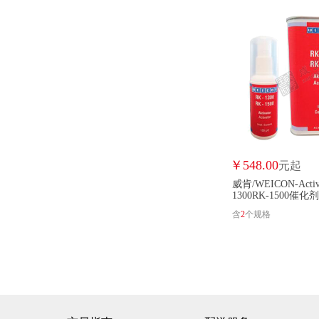
￥
548.00
元起
威肯/WEICON-Activa
1300RK-1500催化剂
含
2
个规格