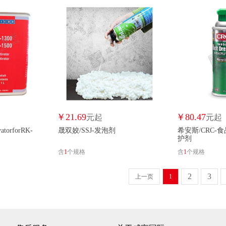
得复康/DEVCON
DEWO/DEWO
德益/DEYI
东方明星/DFM
鼎力/DINGLEE
鼎利/DINGLI
鼎祥/DINGXIANG
鼎业/DINGYE
东华/DONGHUA
东沐/DONGMU
东元/DONGYU
双
美国陶氏/DOW
道康宁/DOWCORNING
陶熙/DOWSIL
￥
21.69
￥
80.47
元起
元起
杜邦/DUPONT
杜小白/DUXIAOBAI
笃中豫/DUZHONGYU
DYKEM/DYK
torforRK-
晟双姣/SSJ-发泡剂
希安斯/CRC-
护剂
易制科技/EASYMFG
易用佳/EEU
爱尔铃/ELRING
含
1
个规格
含
1
个规格
EPSMC/EPSMC
公元/ERA
ERGO/ERGO
赛特/EXACT
2
3
上一页
1
法福莱/FAFULAI
费默司/FAMOUS
法耐/FANAI
芳凯/FANGKA
非凡力/FEIFANLI
凤凰/FENG HUANG
丰力/FENGLI
凤美/FENGME