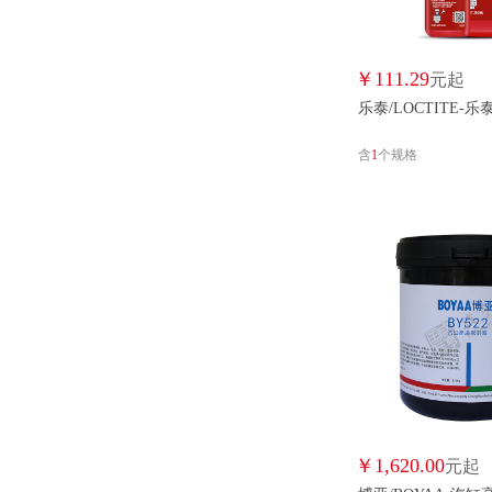
￥
111.29
元起
乐泰/LOCTITE-
含
1
个规格
￥
1,620.00
元起