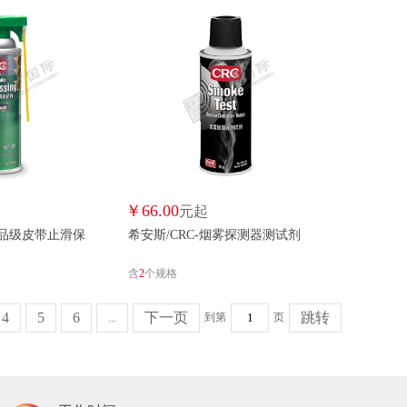
X
电顺/DIANSHUN
鼎坚/DINGJIAN
帝鹏/DIPENG
帝致/DIZHI
AN
箭/DOUBLEARROW
双键/DOUBLEBOND
双一/DOUBLEONE
德克/DUCK
多乐士/DULUX
镀美/DUMEI
￥
66.00
元起
EM
戴马斯/DYMAX
大禹神工/DYSG
食品级皮带止滑保
希安斯/CRC-烟雾探测器测试剂
力易得/ENDURA
恩特易/ENTEYI
EPOXY/EPOXY
含
2
个规格
辉柏嘉/FABER-CASTELL
FACEMINI/FACEMINI
4
5
6
下一页
跳转
到第
页
...
I
飞达三和/FDSH
富达兴/FDX
I
封神/FENGSHEN
丰桐/FENGTONG