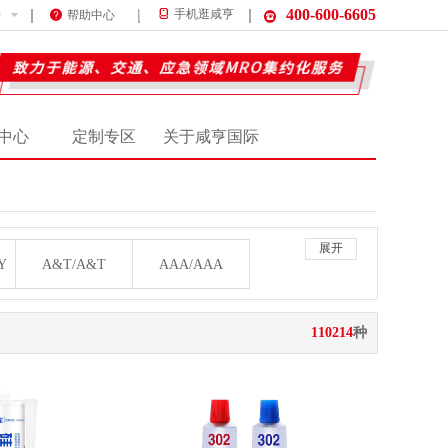
400-600-6605
件
手机逛咸亨
帮助中心
中心
定制专区
关于咸亨国际
展开
Y
A&T/A&T
AAA/AAA
阿诺/AHNO
爱必达/AIBIDA
110214
种
艾克/AIKE
艾力固/AILIGU
埃尔泰克/AIRTECH
爱瑞森/AIRUISEN
艾森/AIS