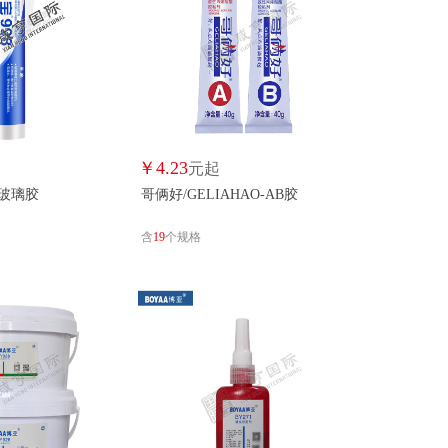
E
奕澜/ALWAYSWAVE
阿莫西/AMOXI
阿纳缇/ANATI
安平/ANPING
安普达/ANPUDA
奥得固/AODEGU
奥德胜/AODESHENG
A
奥斯乐/AOSILE
奥物/AOWU
￥
4.23
元起
候玻璃胶
哥俩好/GELIAHAO-AB胶
爱牢达/ARALDITE
ARCFOX/ARCFOX
福乐斯/ARMAFIX
含
19
个规格
ND
安治/AZ
AZMT/AZMT
A
佰仕德/BAISHIDE
百石乐/BAISHILE
NGERGU
邦卡特/BANGKATE
BAODA/BAODA
BAOTU
保涂/BAOTU
瑞励/BARIAAUDIO