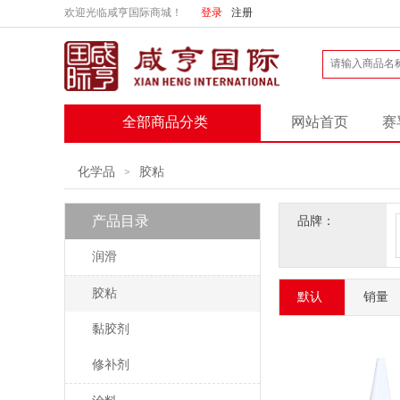
欢迎光临咸亨国际商城！
登录
注册
全部商品分类
网站首页
赛
化学品
胶粘
>
产品目录
品牌：
润滑
胶粘
默认
销量
黏胶剂
修补剂