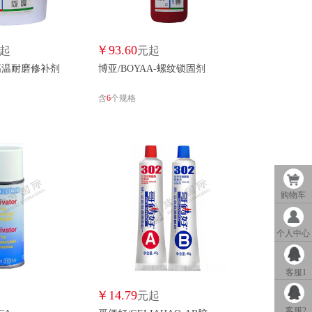
北方化工/BEIFANGHUAGONG
贝菲尔/BEIFEIER
贝斯达/BEISIDA
贝澌特/BEISITE
￥
93.60
起
元起
-高温耐磨修补剂
博亚/BOYAA-螺纹锁固剂
NONG
S
贝傅特/BFT
北化工/BHG
含
6
个规格
云启格/BKI
巴伦迪亚/BLDY
A
铂桥/BOQIAO
波士胶/BOSTIK
N
博其嘉立里/BQJLL
猛兔/BRAVE RABBIT
购物车
倍佐纳/BZN
碧之源/BZY
彩邦达/CAIBANGDA
个人中心
N
川东化工/CDHG
传动科技/CDKJ
客服1
ELYSEES
长城/CHANGCHENG
昌得/CHANGDE
长旭/CHANGXU
￥
14.79
起
元起
QQ客服
客服2
超欧/CHAOOU
橙晟/CHENGGSHENG
诚鸿/CHENGHONG