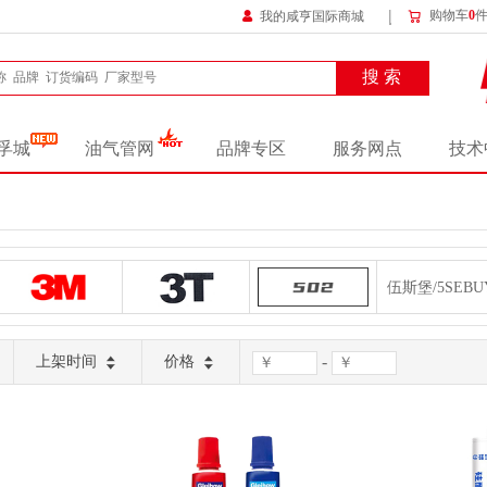
购物车
0
我的咸亨国际商城
搜 索
孚城
油气管网
品牌专区
服务网点
技术
3M/3M
3T/3T
502/502
伍斯堡/5SEBU
亚当斯/ADAMS
ADZ/ADZ
奥锋/AF
安戈洛/AGL
-
上架时间
价格
爱晨水处理/AICHENSHUICHULI
艾高/AIG
艾固/AIGU
爱建/AIJIAN
艾力克/AILIKE
艾立克/AILIKE
艾锐普/AIPLI