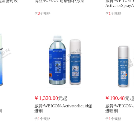
缸高温密封胶
博亚/BOYAA-耐磨修补涂层
威肯/WEICON-
ActivatorSpr
含
3
个规格
含
1
个规格
中蓝晨光/CHENGRAND
诚源/CHENGYUAN
辰科/CHENKE
晨夏/CHENXI
创昶/CHUANGCHANG
窗仕界/CHUANGSHIJIE
创拓/CHUANGTUO
慈化/CIHUA
诚建/CJ
川骏/CJ
科顺/COLSON
高美/COMAC
齐心/COMIX
科创
正新轮胎/CST
村田稻夫/CTDF
臣轩红/CXH
大力士/DALISHI
大力士胶业/DALISHIJIAOYE
道康宁胶业/DAOKANNINGJIAOYE
道康宁/
￥
1,320.00
￥
190.48
元起
元
德高/DAUCO
大兴东/DAXINGDONG
达泽希/DAZEXI
达智之/DAZHIZ
威肯/WEICON-Activatorliquid促
威肯/WEICON-Ac
剂
进剂
进喷剂
德高/DEGAO
丁儿皇/DEH
得力/DELI
含
1
个规格
含
1
个规格
登威达/DENGWEIDA
登月/DENGYUE
德普森/DEPSEN
德普森/DEPSO