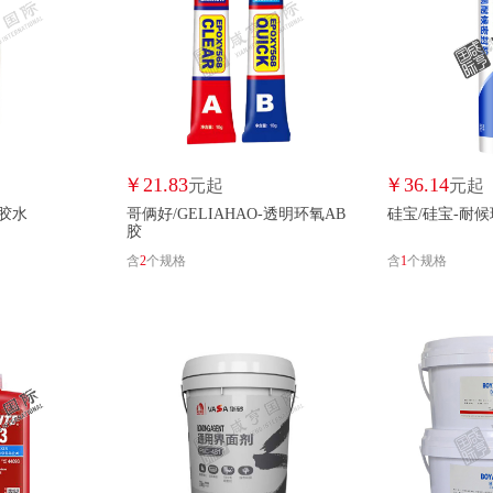
艾岩/AIYAN
永安固/ALLGLL
奥赛孚/ALLSAF
安尔固/ANERGOO
安特固/ANGUTE
安居/ANJU
安品/ANPIN
安全牌/ANQUANPAI
安然/ANRAN
安泰邦/ANTAIBANG
奥持/AOCHI
奥峰/AOFENG
AOGO/AOGO
奥可/AOKE
奥丽达/AOLID
￥
21.83
￥
36.14
元起
元起
2胶水
哥俩好/GELIAHAO-透明环氧AB
硅宝/硅宝-耐
奥信达/AOXINDA
澳颜莱/AOYANLAI
矮牵牛/AQN
胶
含
2
个规格
含
1
个规格
福乐斯/ARMAFLEX
安泰/AT
奥斯邦/AUSBO
斧头牌/AXE
巴可/BACO
百奥邦/BAIAOBANG
百盾/BAIDUN
百丽雅/BAILIY
白云/BAIYUN
贝利斯/BALESS
裕田霸力/BALIRESIN
邦尔固/BA
宝格力/BAOGELI
宝立固/BAOLIGU
宝丽来/BAOLILAI
保涂新材料/