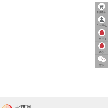
购物车
个人中心
客服1
QQ客服
客服2
1
QQ客服
微信
2
工作时间