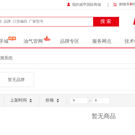
购物车
0
我的咸亨国际商城
搜 索
孚城
油气管网
品牌专区
服务网点
技术
测系统
暂无品牌
-
上架时间
价格
暂无商品