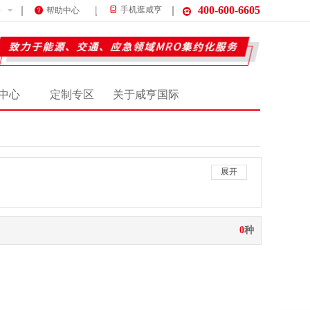
400-600-6605
件
手机逛咸亨
帮助中心
中心
定制专区
关于咸亨国际
展开
0
种