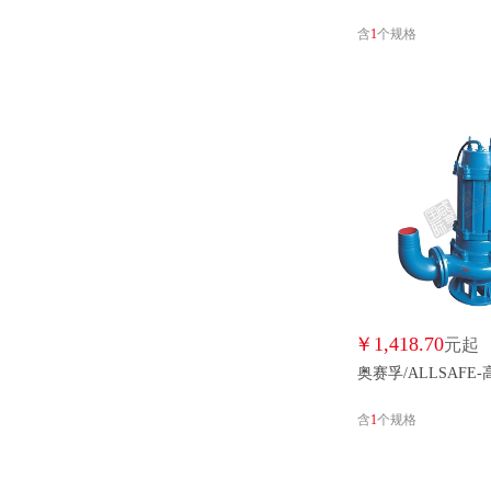
含
1
个规格
￥
1,418.70
元起
奥赛孚/ALLSAFE
含
1
个规格