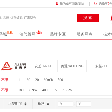
购物车
0
我的咸亨国际商城
搜 索
孚城
油气管网
品牌专区
服务网点
技术
奥赛孚/ALLSAFE
安芝/ANZI
奥通/AOTONG
安拓/AT
德马哈/DEMAHA
东方泵业/EAST
FGO/FGO
不限
1
130
20
30m³h
500
不限
180
2.2kw
400
5.5
7.5KW
河北嵘盛/HEBEIRONGSHENG
华音/HUAYIN
会会侠/HUIHUIXIA
嘉业/JIAYE
科瑀/KY
连成/LIANCHENG
凌霄/LINGXIAO
-
上架时间
价格