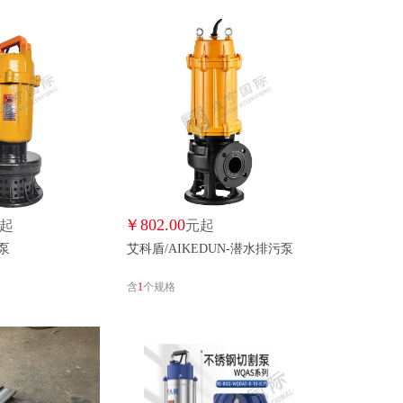
SU
阳光泵业/YGMP
益源通利/YIYUANTONGLI
￥
802.00
起
元起
污泵
艾科盾/AIKEDUN-潜水排污泵
含
1
个规格