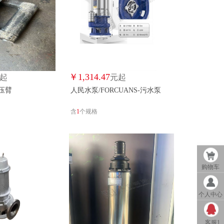
￥
1,314.47
起
元起
-压臂
人民水泵/FORCUANS-污水泵
含
1
个规格
购物车
个人中心
客服1