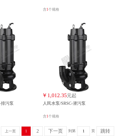
含
1
个规格
￥
1,012.35
起
元起
C-排污泵
人民水泵/SRSC-潜污泵
含
1
个规格
2
下一页
跳转
到第
页
上一页
1