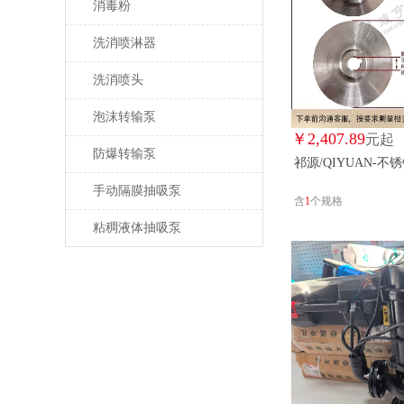
消毒粉
洗消喷淋器
洗消喷头
泡沫转输泵
￥
2,407.89
元起
防爆转输泵
祁源/QIYUAN-不
手动隔膜抽吸泵
含
1
个规格
粘稠液体抽吸泵