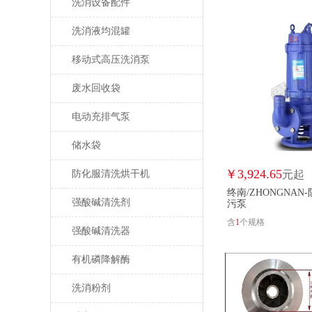
洗消设备配件
洗消液均混罐
移动式高压洗消泵
废水回收袋
电动充排气泵
储水袋
￥
3,924.65
防化服清洗烘干机
元起
终南/ZHONGNA
强酸碱清洗剂
污泵
含
1
个规格
强酸碱清洗器
有机磷降解酶
洗消粉剂