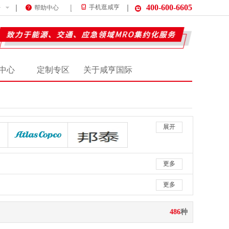
400-600-6605
件
手机逛咸亨
帮助中心
中心
定制专区
关于咸亨国际
展开
阿特拉斯/ATLASCOPCO
邦泰/BANGTAI
人民水泵/FORCUANS
光泉/GUANGQUAN
国优/GUOYOU
更多
凯发/KAFA
凯泉/KAIQUAN
更多
国产/MADEINCHINA
名磊/MINGLEI
沐珅/MUSHEN
486
种