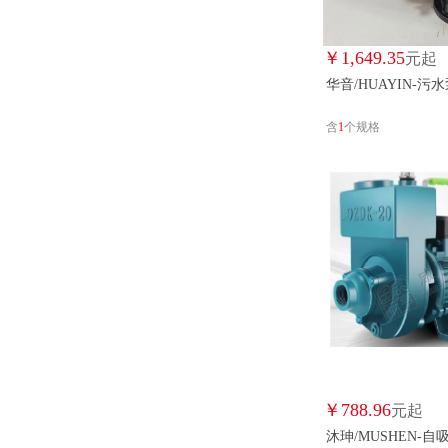
￥
1,649.35
元起
华音/HUAYIN-污
含
1
个规格
￥
788.96
元起
沐珅/MUSHEN-