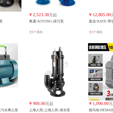
￥
2,523.38
￥
12,805.00
元起
水泵
奥通/AOTONG-排污泵
嘉业/JIAYE
含
1
个规格
含
1
个规格
￥
900.00
￥
1,090.00
元起
元
自吸污水离心泵
上海人民/上海人民-潜水泵
德马哈/DEMA