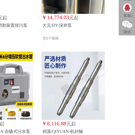
QQ客服
客服2
￥
14,774.03
元起
元起
-带切割装置排污泵
大元/DY-深井泵
1
QQ客服
微信
含
1
个规格
2
￥
8,116.88
起
元起
HA-自吸式污水泵
祁源/QIYUAN-机封轴