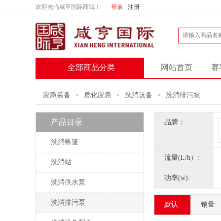
欢迎光临咸亨国际商城！
登录
注册
全部商品分类
网站首页
赛
应急装备
危化应急
洗消设备
洗消排污泵
>
>
>
产品目录
品牌：
洗消帐篷
流量(L/h）:
洗消站
功率(w):
洗消供水泵
洗消排污泵
默认
销量