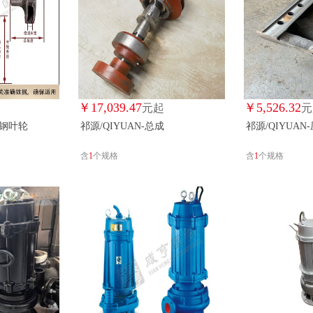
￥
17,039.47
￥
5,526.32
元起
元
锈钢叶轮
祁源/QIYUAN-总成
祁源/QIYUAN
含
1
个规格
含
1
个规格