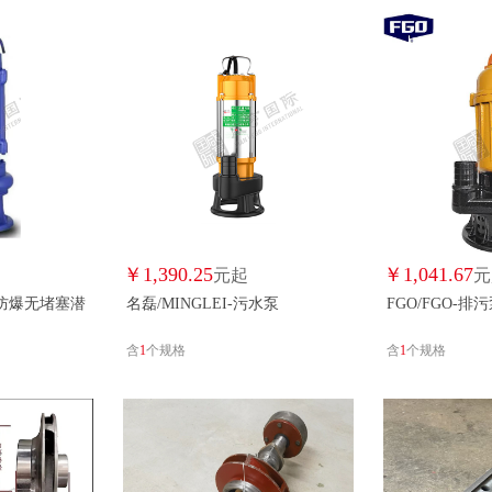
祁源/QIYUAN
人民水泵/SRSC
汇聚/WELLG
鑫时速/XINSHI
终南/ZHONGNAN
上海人民/上海人民
￥
1,390.25
￥
1,041.67
元起
元
N-防爆无堵塞潜
名磊/MINGLEI-污水泵
FGO/FGO-排
含
1
个规格
含
1
个规格