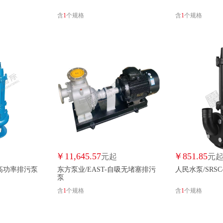
含
1
个规格
含
1
个规格
￥
11,645.57
￥
851.85
元起
元
-高功率排污泵
东方泵业/EAST-自吸无堵塞排污
人民水泵/SRS
泵
含
1
个规格
含
1
个规格