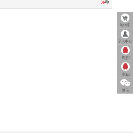
36
种
购物车
个人中心
客服1
QQ客服
客服2
1
QQ客服
微信
2