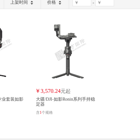
-
上架时间
价格
￥
3,570.24
元起
台专业套装如影
大疆/DJI-如影Ronin系列手持稳
定器
含
1
个规格