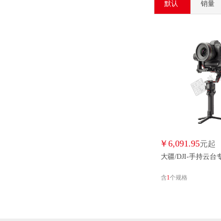
默认
销量
￥
6,091.95
元起
大疆/DJI-手持云
含
1
个规格