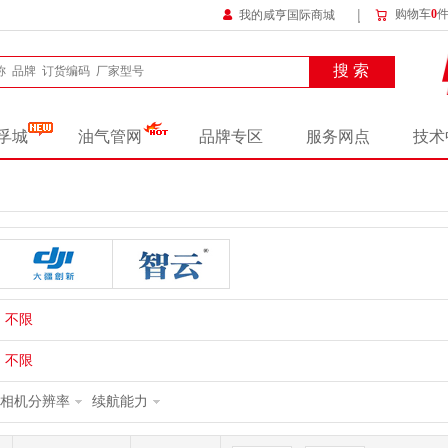
购物车
0
我的咸亨国际商城
搜 索
孚城
油气管网
品牌专区
服务网点
技术
大疆/DJI
智云/ZHIYUN
不限
不限
相机分辨率
续航能力